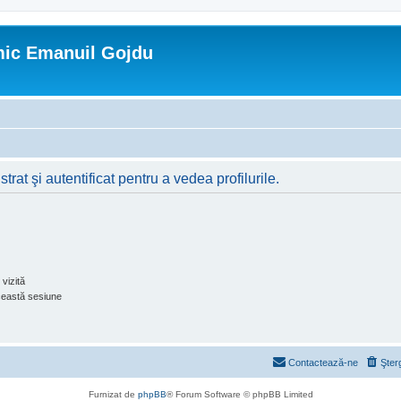
mic Emanuil Gojdu
rat şi autentificat pentru a vedea profilurile.
vizită
ceastă sesiune
Contactează-ne
Şter
Furnizat de
phpBB
® Forum Software © phpBB Limited