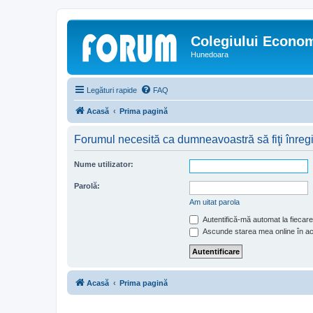
Colegiului Econo
Hunedoara
Legături rapide
FAQ
Acasă
Prima pagină
Forumul necesită ca dumneavoastră să fiţi înregist
Nume utilizator:
Parolă:
Am uitat parola
Autentifică-mă automat la fiecare 
Ascunde starea mea online în a
Acasă
Prima pagină