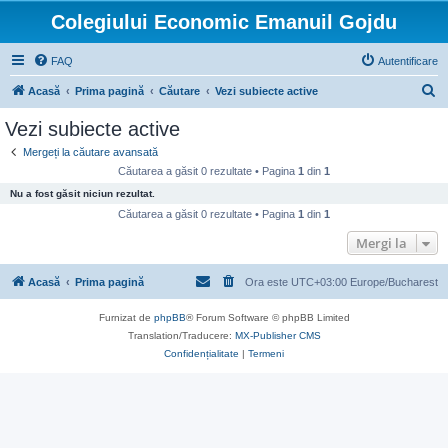
Colegiului Economic Emanuil Gojdu
FAQ
Autentificare
C
Acasă
Prima pagină
Căutare
Vezi subiecte active
ă
Vezi subiecte active
u
Mergeți la căutare avansată
t
Căutarea a găsit 0 rezultate • Pagina
1
din
1
a
Nu a fost găsit niciun rezultat.
r
Căutarea a găsit 0 rezultate • Pagina
1
din
1
e
Mergi la
Acasă
Prima pagină
Ora este UTC+03:00 Europe/Bucharest
Furnizat de
phpBB
® Forum Software © phpBB Limited
Translation/Traducere:
MX-Publisher CMS
Confidențialitate
|
Termeni