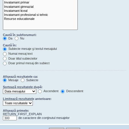
Caută în subforumuri:
Da
Nu
Caută în:
Subiecte mesaje şi textul mesajului
Numai mesaj text
Doar titlul subiectelor
Doar primul mesaj din subiect
Afişează rezultatele ca:
Mesaje
Subiecte
Sortează rezultatele după:
Ascendent
Descendent
Limitează rezultatele anterioare:
Afişează primele:
RETURN_FIRST_EXPLAIN
de caractere din conţinutul mesajelor