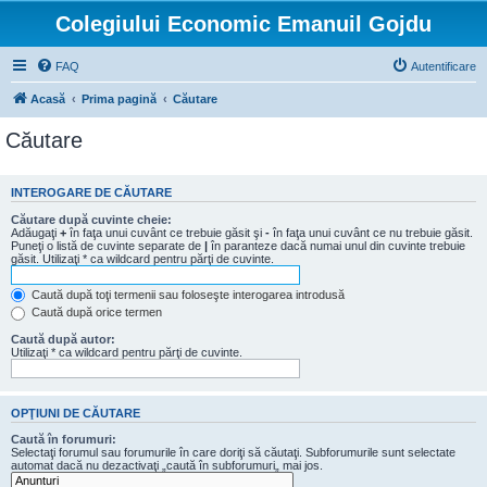
Colegiului Economic Emanuil Gojdu
FAQ
Autentificare
Acasă
Prima pagină
Căutare
Căutare
INTEROGARE DE CĂUTARE
Căutare după cuvinte cheie:
Adăugaţi
+
în faţa unui cuvânt ce trebuie găsit şi
-
în faţa unui cuvânt ce nu trebuie găsit.
Puneţi o listă de cuvinte separate de
|
în paranteze dacă numai unul din cuvinte trebuie
găsit. Utilizaţi * ca wildcard pentru părţi de cuvinte.
Caută după toţi termenii sau foloseşte interogarea introdusă
Caută după orice termen
Caută după autor:
Utilizaţi * ca wildcard pentru părţi de cuvinte.
OPŢIUNI DE CĂUTARE
Caută în forumuri:
Selectaţi forumul sau forumurile în care doriţi să căutaţi. Subforumurile sunt selectate
automat dacă nu dezactivaţi „caută în subforumuri„ mai jos.