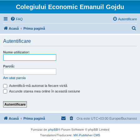
Colegiului Economic Emanuil Gojdu
FAQ
Autentificare
C
Acasă
Prima pagină
ă
Autentificare
u
t
Nume utilizator:
a
r
Parolă:
e
Am uitat parola
Autentifică-mă automat la fiecare vizită
Ascunde starea mea online în această sesiune
Acasă
Prima pagină
Ora este UTC+03:00 Europe/Bucharest
Furnizat de
phpBB
® Forum Software © phpBB Limited
Translation/Traducere:
MX-Publisher CMS