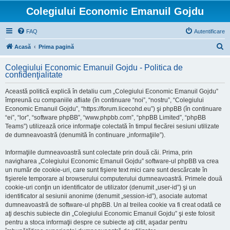
Colegiului Economic Emanuil Gojdu
FAQ
Autentificare
C
Acasă
Prima pagină
ă
Colegiului Economic Emanuil Gojdu - Politica de
u
confidenţialitate
t
Această politică explică în detaliu cum „Colegiului Economic Emanuil Gojdu”
a
împreună cu companiile afliate (în continuare “noi”, “nostru”, “Colegiului
r
Economic Emanuil Gojdu”, “https://forum.licecohd.eu”) şi phpBB (în continuare
“ei”, “lor”, “software phpBB”, “www.phpbb.com”, “phpBB Limited”, “phpBB
e
Teams”) utilizează orice informaţie colectată în timpul fiecărei sesiuni utilizate
de dumneavoastră (denumită în continuare „informaţiile”).
Informaţiile dumneavoastră sunt colectate prin două căi. Prima, prin
navigharea „Colegiului Economic Emanuil Gojdu” software-ul phpBB va crea
un număr de cookie-uri, care sunt fişiere text mici care sunt descărcate în
fişierele temporare al browserului computerului dumneavoastră. Primele două
cookie-uri conţin un identificator de utilizator (denumit „user-id”) şi un
identificator al sesiunii anonime (denumit „session-id”), asociate automat
dumneavoastră de software-ul phpBB. Un al treilea cookie va fi creat odată ce
aţi deschis subiecte din „Colegiului Economic Emanuil Gojdu” şi este folosit
pentru a stoca informaţii despre ce subiecte aţi citit, aşadar pentru