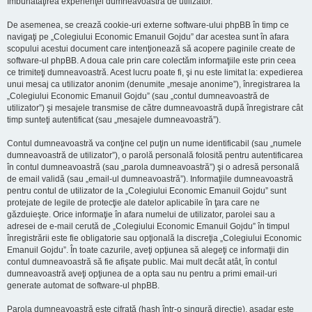
îmbunătăţirea experienţei dumneavoastră de utilizator.
De asemenea, se crează cookie-uri externe software-ului phpBB în timp ce
navigaţi pe „Colegiului Economic Emanuil Gojdu” dar acestea sunt în afara
scopului acestui document care intenţionează să acopere paginile create de
software-ul phpBB. A doua cale prin care colectăm informaţiile este prin ceea
ce trimiteţi dumneavoastră. Acest lucru poate fi, şi nu este limitat la: expedierea
unui mesaj ca utilizator anonim (denumite „mesaje anonime”), înregistrarea la
„Colegiului Economic Emanuil Gojdu” (sau „contul dumneavoastră de
utilizator”) şi mesajele transmise de către dumneavoastră după înregistrare cât
timp sunteţi autentificat (sau „mesajele dumneavoastră”).
Contul dumneavoastră va conţine cel puţin un nume identificabil (sau „numele
dumneavoastră de utilizator”), o parolă personală folosită pentru autentificarea
în contul dumneavoastră (sau „parola dumneavoastră”) şi o adresă personală
de email validă (sau „email-ul dumneavoastră”). Informaţiile dumneavoastră
pentru contul de utilizator de la „Colegiului Economic Emanuil Gojdu” sunt
protejate de legile de protecţie ale datelor aplicabile în ţara care ne
găzduieşte. Orice informaţie în afara numelui de utilizator, parolei sau a
adresei de e-mail cerută de „Colegiului Economic Emanuil Gojdu” în timpul
înregistrării este fie obligatorie sau opţională la discreţia „Colegiului Economic
Emanuil Gojdu”. În toate cazurile, aveţi opţiunea să alegeţi ce informaţii din
contul dumneavoastră să fie afişate public. Mai mult decât atât, în contul
dumneavoastră aveţi opţiunea de a opta sau nu pentru a primi email-uri
generate automat de software-ul phpBB.
Parola dumneavoastră este cifrată (hash într-o singură direcţie), aşadar este