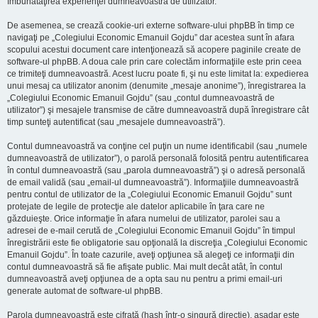
îmbunătăţirea experienţei dumneavoastră de utilizator.
De asemenea, se crează cookie-uri externe software-ului phpBB în timp ce
navigaţi pe „Colegiului Economic Emanuil Gojdu” dar acestea sunt în afara
scopului acestui document care intenţionează să acopere paginile create de
software-ul phpBB. A doua cale prin care colectăm informaţiile este prin ceea
ce trimiteţi dumneavoastră. Acest lucru poate fi, şi nu este limitat la: expedierea
unui mesaj ca utilizator anonim (denumite „mesaje anonime”), înregistrarea la
„Colegiului Economic Emanuil Gojdu” (sau „contul dumneavoastră de
utilizator”) şi mesajele transmise de către dumneavoastră după înregistrare cât
timp sunteţi autentificat (sau „mesajele dumneavoastră”).
Contul dumneavoastră va conţine cel puţin un nume identificabil (sau „numele
dumneavoastră de utilizator”), o parolă personală folosită pentru autentificarea
în contul dumneavoastră (sau „parola dumneavoastră”) şi o adresă personală
de email validă (sau „email-ul dumneavoastră”). Informaţiile dumneavoastră
pentru contul de utilizator de la „Colegiului Economic Emanuil Gojdu” sunt
protejate de legile de protecţie ale datelor aplicabile în ţara care ne
găzduieşte. Orice informaţie în afara numelui de utilizator, parolei sau a
adresei de e-mail cerută de „Colegiului Economic Emanuil Gojdu” în timpul
înregistrării este fie obligatorie sau opţională la discreţia „Colegiului Economic
Emanuil Gojdu”. În toate cazurile, aveţi opţiunea să alegeţi ce informaţii din
contul dumneavoastră să fie afişate public. Mai mult decât atât, în contul
dumneavoastră aveţi opţiunea de a opta sau nu pentru a primi email-uri
generate automat de software-ul phpBB.
Parola dumneavoastră este cifrată (hash într-o singură direcţie), aşadar este