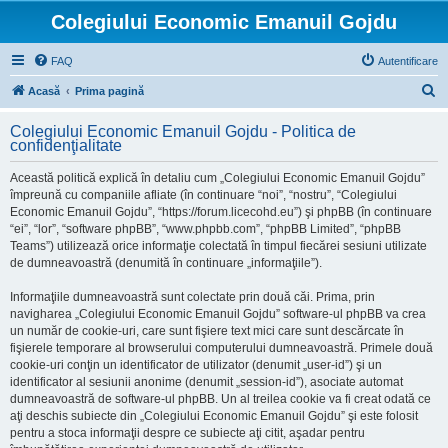
Colegiului Economic Emanuil Gojdu
FAQ
Autentificare
C
Acasă
Prima pagină
ă
Colegiului Economic Emanuil Gojdu - Politica de
u
confidenţialitate
t
Această politică explică în detaliu cum „Colegiului Economic Emanuil Gojdu”
a
împreună cu companiile afliate (în continuare “noi”, “nostru”, “Colegiului
r
Economic Emanuil Gojdu”, “https://forum.licecohd.eu”) şi phpBB (în continuare
“ei”, “lor”, “software phpBB”, “www.phpbb.com”, “phpBB Limited”, “phpBB
e
Teams”) utilizează orice informaţie colectată în timpul fiecărei sesiuni utilizate
de dumneavoastră (denumită în continuare „informaţiile”).
Informaţiile dumneavoastră sunt colectate prin două căi. Prima, prin
navigharea „Colegiului Economic Emanuil Gojdu” software-ul phpBB va crea
un număr de cookie-uri, care sunt fişiere text mici care sunt descărcate în
fişierele temporare al browserului computerului dumneavoastră. Primele două
cookie-uri conţin un identificator de utilizator (denumit „user-id”) şi un
identificator al sesiunii anonime (denumit „session-id”), asociate automat
dumneavoastră de software-ul phpBB. Un al treilea cookie va fi creat odată ce
aţi deschis subiecte din „Colegiului Economic Emanuil Gojdu” şi este folosit
pentru a stoca informaţii despre ce subiecte aţi citit, aşadar pentru