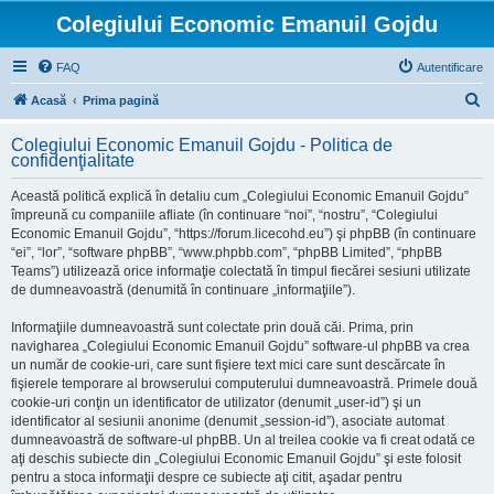
Colegiului Economic Emanuil Gojdu
FAQ
Autentificare
C
Acasă
Prima pagină
ă
Colegiului Economic Emanuil Gojdu - Politica de
u
confidenţialitate
t
Această politică explică în detaliu cum „Colegiului Economic Emanuil Gojdu”
a
împreună cu companiile afliate (în continuare “noi”, “nostru”, “Colegiului
r
Economic Emanuil Gojdu”, “https://forum.licecohd.eu”) şi phpBB (în continuare
“ei”, “lor”, “software phpBB”, “www.phpbb.com”, “phpBB Limited”, “phpBB
e
Teams”) utilizează orice informaţie colectată în timpul fiecărei sesiuni utilizate
de dumneavoastră (denumită în continuare „informaţiile”).
Informaţiile dumneavoastră sunt colectate prin două căi. Prima, prin
navigharea „Colegiului Economic Emanuil Gojdu” software-ul phpBB va crea
un număr de cookie-uri, care sunt fişiere text mici care sunt descărcate în
fişierele temporare al browserului computerului dumneavoastră. Primele două
cookie-uri conţin un identificator de utilizator (denumit „user-id”) şi un
identificator al sesiunii anonime (denumit „session-id”), asociate automat
dumneavoastră de software-ul phpBB. Un al treilea cookie va fi creat odată ce
aţi deschis subiecte din „Colegiului Economic Emanuil Gojdu” şi este folosit
pentru a stoca informaţii despre ce subiecte aţi citit, aşadar pentru