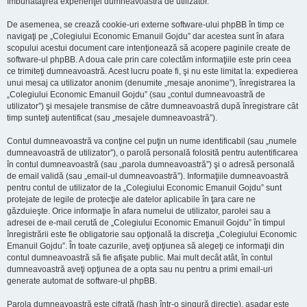
îmbunătăţirea experienţei dumneavoastră de utilizator.
De asemenea, se crează cookie-uri externe software-ului phpBB în timp ce
navigaţi pe „Colegiului Economic Emanuil Gojdu” dar acestea sunt în afara
scopului acestui document care intenţionează să acopere paginile create de
software-ul phpBB. A doua cale prin care colectăm informaţiile este prin ceea
ce trimiteţi dumneavoastră. Acest lucru poate fi, şi nu este limitat la: expedierea
unui mesaj ca utilizator anonim (denumite „mesaje anonime”), înregistrarea la
„Colegiului Economic Emanuil Gojdu” (sau „contul dumneavoastră de
utilizator”) şi mesajele transmise de către dumneavoastră după înregistrare cât
timp sunteţi autentificat (sau „mesajele dumneavoastră”).
Contul dumneavoastră va conţine cel puţin un nume identificabil (sau „numele
dumneavoastră de utilizator”), o parolă personală folosită pentru autentificarea
în contul dumneavoastră (sau „parola dumneavoastră”) şi o adresă personală
de email validă (sau „email-ul dumneavoastră”). Informaţiile dumneavoastră
pentru contul de utilizator de la „Colegiului Economic Emanuil Gojdu” sunt
protejate de legile de protecţie ale datelor aplicabile în ţara care ne
găzduieşte. Orice informaţie în afara numelui de utilizator, parolei sau a
adresei de e-mail cerută de „Colegiului Economic Emanuil Gojdu” în timpul
înregistrării este fie obligatorie sau opţională la discreţia „Colegiului Economic
Emanuil Gojdu”. În toate cazurile, aveţi opţiunea să alegeţi ce informaţii din
contul dumneavoastră să fie afişate public. Mai mult decât atât, în contul
dumneavoastră aveţi opţiunea de a opta sau nu pentru a primi email-uri
generate automat de software-ul phpBB.
Parola dumneavoastră este cifrată (hash într-o singură direcţie), aşadar este