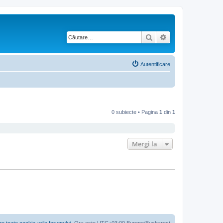
Căutare
Căutare avansată
Autentificare
0 subiecte • Pagina
1
din
1
Mergi la