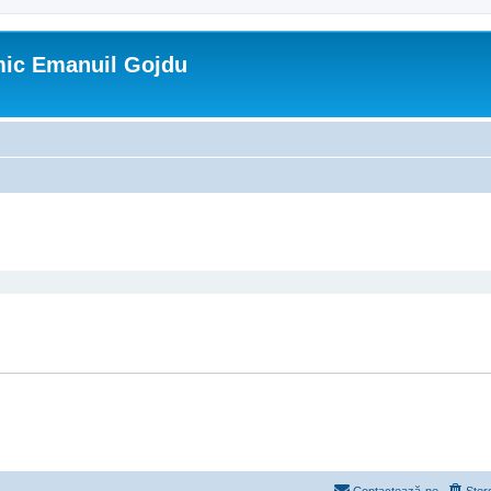
mic Emanuil Gojdu
are avansată