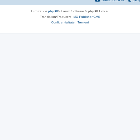
Contactează-ne
Şter
Furnizat de
phpBB
® Forum Software © phpBB Limited
Translation/Traducere:
MX-Publisher CMS
Confidențialitate
|
Termeni