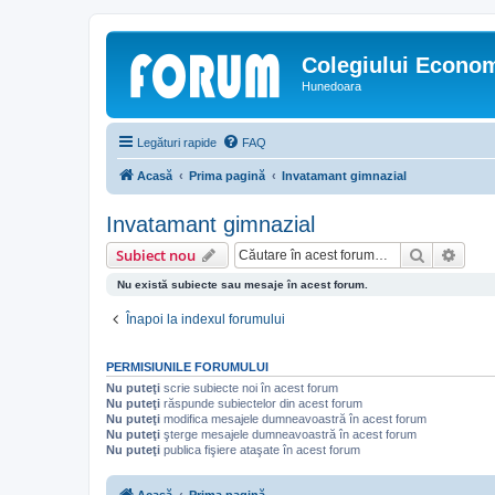
Colegiului Econo
Hunedoara
Legături rapide
FAQ
Acasă
Prima pagină
Invatamant gimnazial
Invatamant gimnazial
Căutare
Căut
Subiect nou
Nu există subiecte sau mesaje în acest forum.
Înapoi la indexul forumului
PERMISIUNILE FORUMULUI
Nu puteţi
scrie subiecte noi în acest forum
Nu puteţi
răspunde subiectelor din acest forum
Nu puteţi
modifica mesajele dumneavoastră în acest forum
Nu puteţi
şterge mesajele dumneavoastră în acest forum
Nu puteţi
publica fişiere ataşate în acest forum