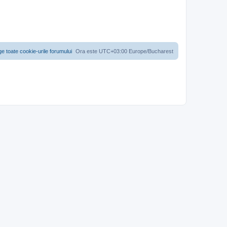
ge toate cookie-urile forumului
Ora este UTC+03:00 Europe/Bucharest