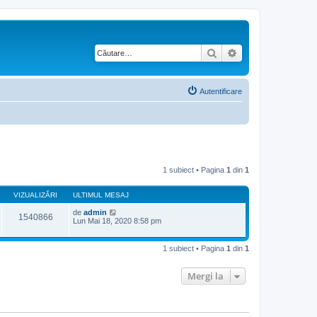
Căutare
Căutare avansată
Autentificare
1 subiect • Pagina
1
din
1
VIZUALIZĂRI
ULTIMUL MESAJ
de
admin
1540866
Lun Mai 18, 2020 8:58 pm
1 subiect • Pagina
1
din
1
Mergi la