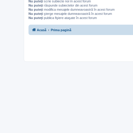
Nu puteţi
scrie subiecte noi în acest forum
Nu puteţi
răspunde subiectelor din acest forum
Nu puteţi
modifica mesajele dumneavoastră în acest forum
Nu puteţi
şterge mesajele dumneavoastră în acest forum
Nu puteţi
publica fişiere ataşate în acest forum
Acasă
Prima pagină