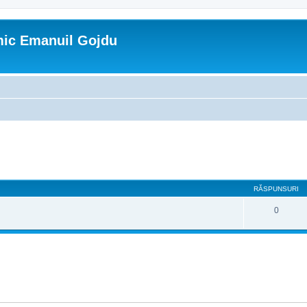
mic Emanuil Gojdu
are avansată
RĂSPUNSURI
0