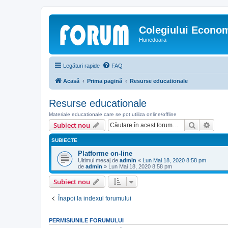
Colegiului Econo
Hunedoara
Legături rapide
FAQ
Acasă
Prima pagină
Resurse educationale
Resurse educationale
Materiale educationale care se pot utiliza online/offline
Căutare
Căut
Subiect nou
SUBIECTE
Platforme on-line
Ultimul mesaj de
admin
«
Lun Mai 18, 2020 8:58 pm
de
admin
»
Lun Mai 18, 2020 8:58 pm
Subiect nou
Înapoi la indexul forumului
PERMISIUNILE FORUMULUI