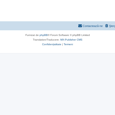
Contactează-ne
Şter
Furnizat de
phpBB
® Forum Software © phpBB Limited
Translation/Traducere:
MX-Publisher CMS
Confidențialitate
|
Termeni