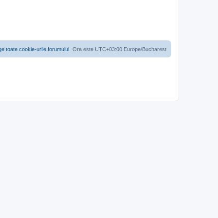
ge toate cookie-urile forumului
Ora este UTC+03:00 Europe/Bucharest