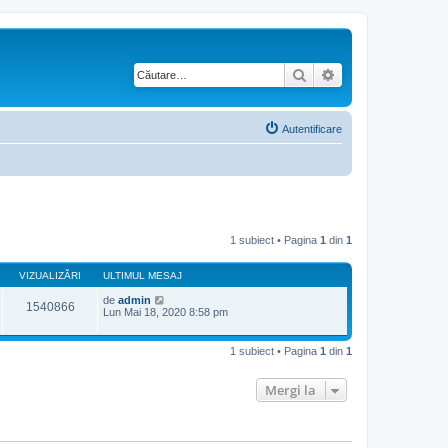
Căutare
Căutare avansată
Autentificare
1 subiect • Pagina
1
din
1
VIZUALIZĂRI
ULTIMUL MESAJ
de
admin
1540866
Lun Mai 18, 2020 8:58 pm
1 subiect • Pagina
1
din
1
Mergi la