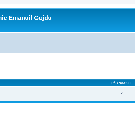
mic Emanuil Gojdu
are avansată
RĂSPUNSURI
0