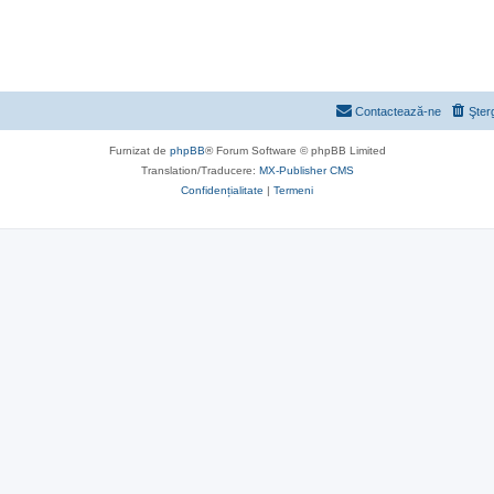
Contactează-ne
Şter
Furnizat de
phpBB
® Forum Software © phpBB Limited
Translation/Traducere:
MX-Publisher CMS
Confidențialitate
|
Termeni