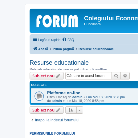
Colegiului Econo
Hunedoara
Legături rapide
FAQ
Acasă
Prima pagină
Resurse educationale
Resurse educationale
Materiale educationale care se pot utiliza online/offline
Căutare
Căut
Subiect nou
SUBIECTE
Platforme on-line
Ultimul mesaj de
admin
«
Lun Mai 18, 2020 8:58 pm
de
admin
»
Lun Mai 18, 2020 8:58 pm
Subiect nou
Înapoi la indexul forumului
PERMISIUNILE FORUMULUI