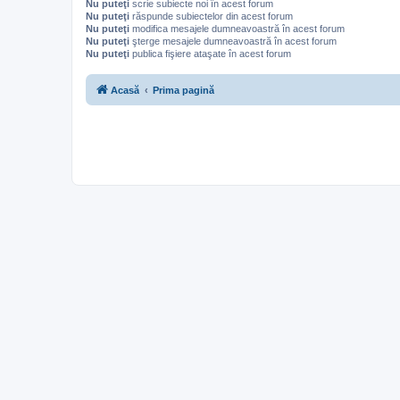
Nu puteţi
scrie subiecte noi în acest forum
Nu puteţi
răspunde subiectelor din acest forum
Nu puteţi
modifica mesajele dumneavoastră în acest forum
Nu puteţi
şterge mesajele dumneavoastră în acest forum
Nu puteţi
publica fişiere ataşate în acest forum
Acasă
Prima pagină