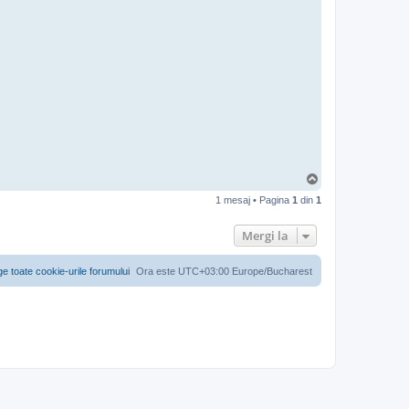
S
u
1 mesaj • Pagina
1
din
1
s
Mergi la
ge toate cookie-urile forumului
Ora este UTC+03:00 Europe/Bucharest