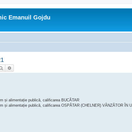
mic Emanuil Gojdu
21
Căutare
Căutare avansată
ism și alimentație publică, calificarea BUCĂTAR
Turism și alimentație publică, calificarea OSPĂTAR (CHELNER) VÂNZĂTOR ÎN