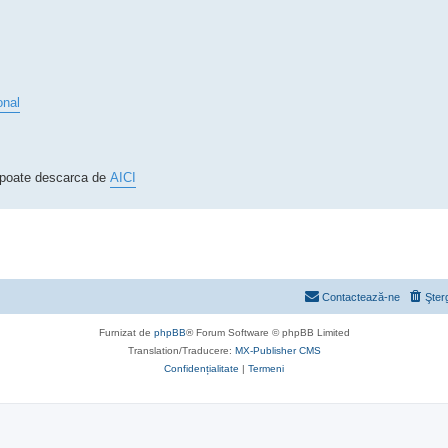
onal
e poate descarca de
AICI
Contactează-ne
Şter
Furnizat de
phpBB
® Forum Software © phpBB Limited
Translation/Traducere:
MX-Publisher CMS
Confidențialitate
|
Termeni