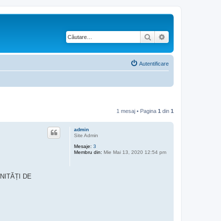
Căutare
Căutare avansată
Autentificare
1 mesaj • Pagina
1
din
1
admin
Site Admin
Mesaje:
3
Membru din:
Mie Mai 13, 2020 12:54 pm
 UNITĂȚI DE