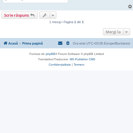
Scrie răspuns
1 mesaj • Pagina
1
din
1
Mergi la
Acasă
Prima pagină
Ora este UTC+03:00 Europe/Bucharest
Furnizat de
phpBB
® Forum Software © phpBB Limited
Translation/Traducere:
MX-Publisher CMS
Confidențialitate
|
Termeni