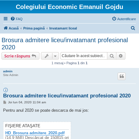
Colegiului Economic Emanuil Gojdu
FAQ
Autentificare
C
Acasă
Prima pagină
Invatamant liceal
ă
Brosura admitere liceu/invatamant profesional
u
2020
t
Căutare
Căutare
Scrie răspuns
a
1 mesaj • Pagina
1
din
1
r
admin
e
Site Admin
Brosura admitere liceu/invatamant profesional 2020
M
Joi Iun 04, 2020 11:04 am
e
s
Pentru anul 2020 se poate descarca de mai jos:
a
j
FIŞIERE ATAŞATE
HD_Brosura admitere_2020.pdf
(14.9 MiB) Descărcat de 150815 ori