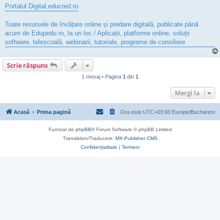
Portalul Digital.educred.ro
Toate resursele de învățare online și predare digitală, publicate până
acum de Edupedu.ro, la un loc / Aplicații, platforme online, soluții
software, teleșcoală, webinarii, tutoriale, programe de consiliere
Scrie răspuns
1 mesaj • Pagina
1
din
1
Mergi la
Acasă
Prima pagină
Ora este UTC+03:00 Europe/Bucharest
Furnizat de
phpBB
® Forum Software © phpBB Limited
Translation/Traducere:
MX-Publisher CMS
Confidențialitate
|
Termeni