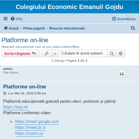
Colegiului Economic Emanuil Gojdu
FAQ
Autentificare
C
Acasă
Prima pagină
Resurse educationale
ă
Platforme on-line
u
Materiale educationale care se pot utiliza online/offline
t
Căutare
Căutare
Scrie răspuns
a
1 mesaj • Pagina
1
din
1
r
admin
Site Admin
e
Platforme on-line
M
Lun Mai 18, 2020 8:58 pm
e
s
Platformă educațională gratuită pentru elevi, profesori și părinți:
a
https://asq.ro/
j
Platforme conferințe video:
https://meet.google.com
https://meet.jit.si
https://zoom.us