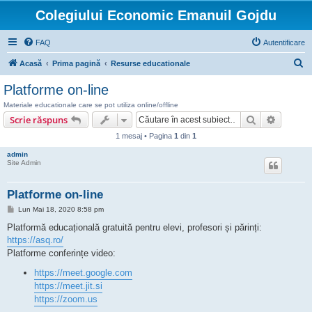
Colegiului Economic Emanuil Gojdu
FAQ
Autentificare
C
Acasă
Prima pagină
Resurse educationale
ă
Platforme on-line
u
Materiale educationale care se pot utiliza online/offline
t
Căutare
Căutare
Scrie răspuns
a
1 mesaj • Pagina
1
din
1
r
admin
Site Admin
e
Platforme on-line
M
Lun Mai 18, 2020 8:58 pm
e
s
Platformă educațională gratuită pentru elevi, profesori și părinți:
a
https://asq.ro/
j
Platforme conferințe video:
https://meet.google.com
https://meet.jit.si
https://zoom.us