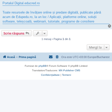
Portalul Digital.educred.ro
Toate resursele de învățare online și predare digitală, publicate până
acum de Edupedu.ro, la un loc / Aplicații, platforme online, soluții
software, teleșcoală, webinarii, tutoriale, programe de consiliere
Scrie răspuns
1 mesaj • Pagina
1
din
1
Mergi la
Acasă
Prima pagină
Ora este UTC+03:00 Europe/Bucharest
Furnizat de
phpBB
® Forum Software © phpBB Limited
Translation/Traducere:
MX-Publisher CMS
Confidențialitate
|
Termeni